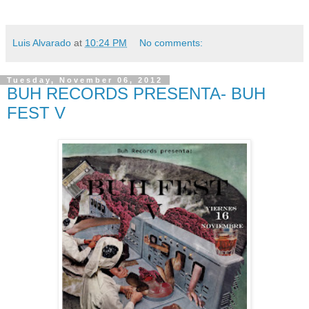
Luis Alvarado
at
10:24 PM
No comments:
Tuesday, November 06, 2012
BUH RECORDS PRESENTA- BUH
FEST V