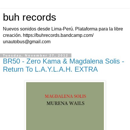
buh records
Nuevos sonidos desde Lima-Perú. Plataforma para la libre
creación. https://buhrecords.bandcamp.com/
unautobus@gmail.com
Tuesday, November 27, 2012
BR50 - Zero Kama & Magdalena Solis -
Return To L.A.Y.L.A.H. EXTRA